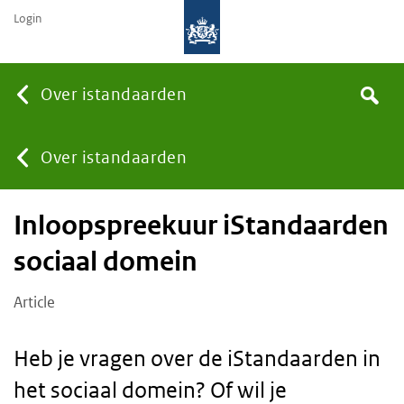
Login
Searc
Over istandaarden
Search
the
site
You
Over istandaarden
Inloopspreekuur iStandaarden
are
sociaal domein
here:
Article
Heb je vragen over de iStandaarden in
het sociaal domein? Of wil je