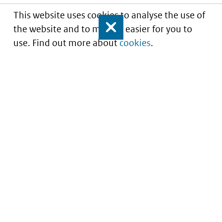
This website uses cookies to analyse the use of
the website and to make it easier for you to
Close
use. Find out more about
cookies
.
Portaal voor iStandaarden in de Zorg en
Ondersteuning
Service
About this site
Contact
Copyright
Nieuwsbrief
Privacy