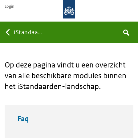
Login
Searc
You
iStandaarden
Search
the
site
are
Op deze pagina vindt u een overzicht
van alle beschikbare modules binnen
here:
het iStandaarden-landschap.
Modules
Faq