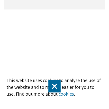
This website uses cookies to analyse the use of
the website and to make it easier for you to
Close
use. Find out more about
cookies
.