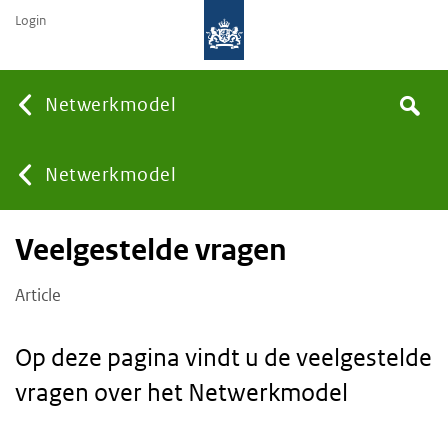
Login
Searc
Netwerkmodel
Search
the
site
You
Netwerkmodel
Veelgestelde vragen
are
Article
here:
Op deze pagina vindt u de veelgestelde
vragen over het Netwerkmodel