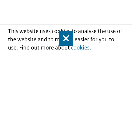
This website uses cookies to analyse the use of
the website and to make it easier for you to
Close
use. Find out more about
cookies
.
Portaal voor iStandaarden in de Zorg en
Ondersteuning