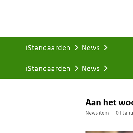
iStandaarden
News
iStandaarden
News
You
are
Aan het wo
here:
News item
01 Jan