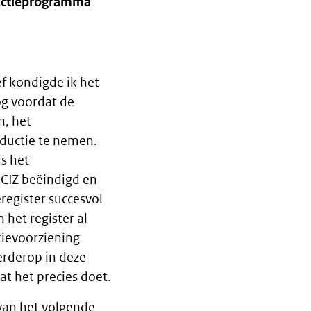
ctieprogramma
ef kondigde ik het
og voordat de
n, het
oductie te nemen.
is het
 CIZ beëindigd en
ieregister succesvol
het register al
tievoorziening
Verderop in deze
at het precies doet.
van het volgende