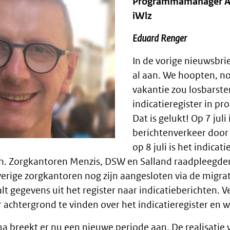
Programmamanager A
iWlz
Eduard Renger
In de vorige nieuwsbri
al aan. We hoopten, n
vakantie zou losbarste
indicatieregister in pr
Dat is gelukt! Op 7 juli 
berichtenverkeer door
op 8 juli is het indicat
. Zorgkantoren Menzis, DSW en Salland raadpleegden 
overige zorgkantoren nog zijn aangesloten via de migra
aalt gegevens uit het register naar indicatieberichten. 
 achtergrond te vinden over het indicatieregister en w
 breekt er nu een nieuwe periode aan. De realisatie 