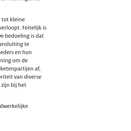
 tot kleine
rloopt. Feitelijk is
De bedoeling is dat
nsluiting te
ieders en hun
anning om de
ketenpartijen af,
iteit van diverse
ijn bij het
adwerkelijke