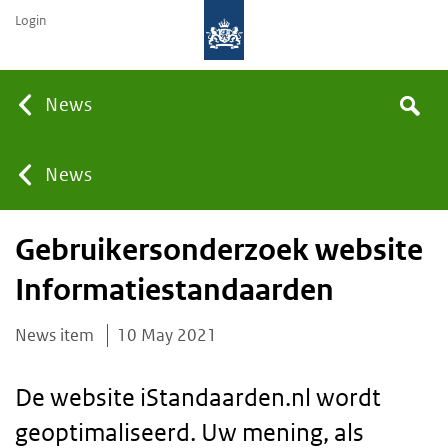
Login
Searc
News
Search
the
site
You
News
Gebruikersonderzoek website
are
Informatiestandaarden
here:
News item
10 May 2021
De website iStandaarden.nl wordt
geoptimaliseerd. Uw mening, als