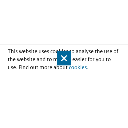
This website uses cookies to analyse the use of
the website and to make it easier for you to
Close
use. Find out more about
cookies
.
Portaal voor iStandaarden in de Zorg en