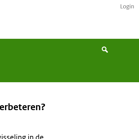
Login
Search
Search
the
site
verbeteren?
sseling in de