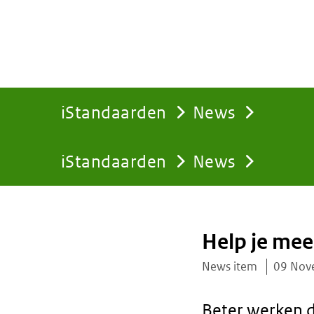
iStandaarden
News
iStandaarden
News
You
are
Help je mee
here:
News item
09 Nov
Beter werken d