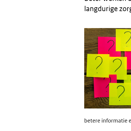
langdurige zor
Body
text
betere informatie 