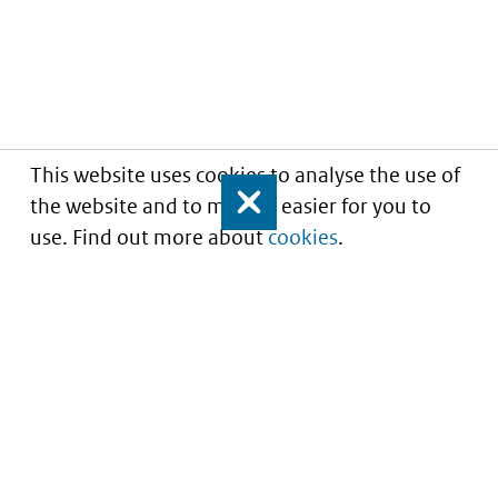
This website uses cookies to analyse the use of
the website and to make it easier for you to
Close
use. Find out more about
cookies
.
Portaal voor iStandaarden in de Zorg en
Ondersteuning