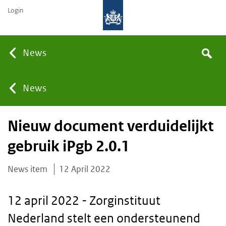
Login
Searc
News
Search
the
site
You
News
Nieuw document verduidelijkt
are
gebruik iPgb 2.0.1
here:
News item
12 April 2022
12 april 2022 - Zorginstituut
Nederland stelt een ondersteunend