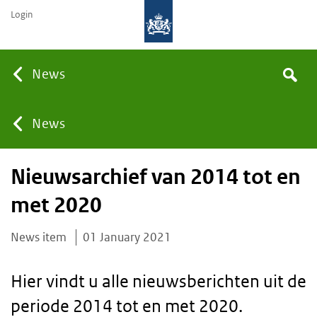
Login
Searc
News
Search
the
site
You
News
Nieuwsarchief van 2014 tot en
are
met 2020
here:
News item
01 January 2021
Hier vindt u alle nieuwsberichten uit de
periode 2014 tot en met 2020.