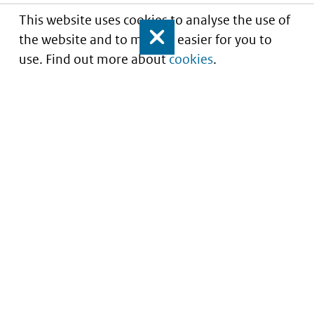
This website uses cookies to analyse the use of
the website and to make it easier for you to
Close
use. Find out more about
cookies
.
Portaal voor iStandaarden in de Zorg en
Ondersteuning
Service
About this site
Contact
Copyright
Nieuwsbrief
Privacy