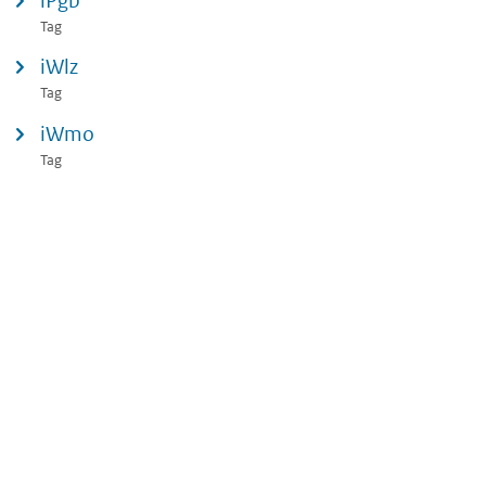
iPgb
Tag
iWlz
Tag
iWmo
Tag