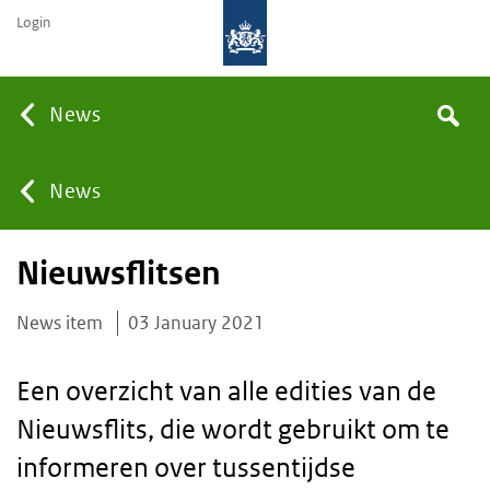
Login
Searc
News
Search
the
site
You
News
Nieuwsflitsen
are
News item
03 January 2021
here:
Een overzicht van alle edities van de
Nieuwsflits, die wordt gebruikt om te
informeren over tussentijdse