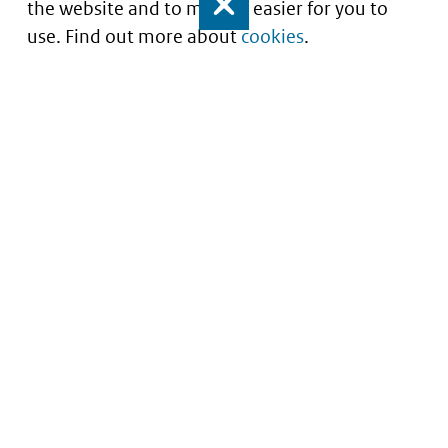
the website and to make it easier for you to
Close
use. Find out more about
cookies
.
Portaal voor iStandaarden in de Zorg en
Ondersteuning
Service
About this site
Contact
Copyright
Nieuwsbrief
Privacy
Archief
Cookies
Begrippenlijst
Toegankelijkheid