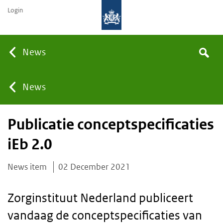
Login
Searc
News
Search
the
site
You
News
Publicatie conceptspecificaties
are
iEb 2.0
here:
News item
02 December 2021
Zorginstituut Nederland publiceert
vandaag de conceptspecificaties van