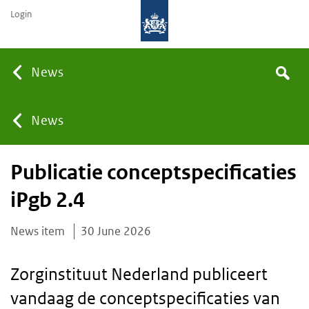
Login
Searc
News
Search
the
site
You
News
Publicatie conceptspecificaties
are
iPgb 2.4
here:
News item
30 June 2026
Zorginstituut Nederland publiceert
vandaag de conceptspecificaties van