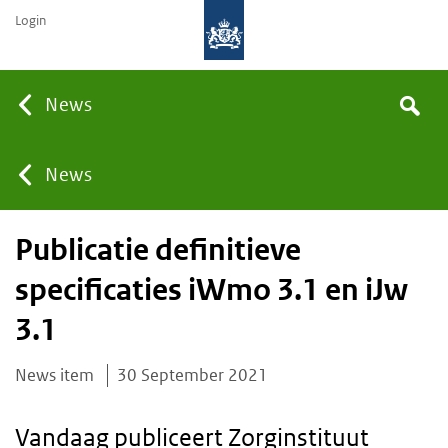
Login
Searc
News
Search
the
site
You
News
Publicatie definitieve
are
specificaties iWmo 3.1 en iJw
here:
3.1
News item
30 September 2021
Vandaag publiceert Zorginstituut