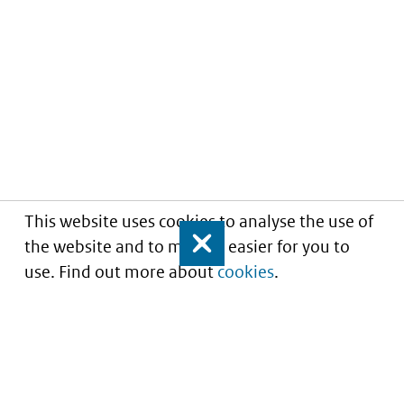
This website uses cookies to analyse the use of
the website and to make it easier for you to
Close
use. Find out more about
cookies
.