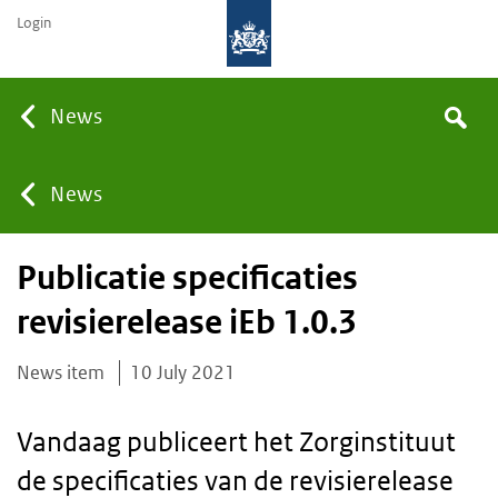
Login
Searc
News
Search
the
site
You
News
Publicatie specificaties
are
revisierelease iEb 1.0.3
here:
News item
10 July 2021
Vandaag publiceert het Zorginstituut
de specificaties van de revisierelease