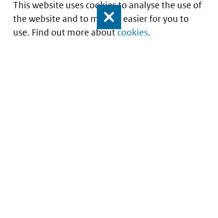
This website uses cookies to analyse the use of
the website and to make it easier for you to
Close
use. Find out more about
cookies
.
Portaal voor iStandaarden in de Zorg en
Ondersteuning
Service
About this site
Contact
Copyright
Nieuwsbrief
Privacy
Archief
Cookies