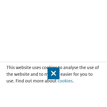
This website uses cookies to analyse the use of
the website and to make it easier for you to
Close
use. Find out more about
cookies
.