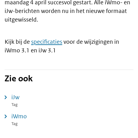
maandag 4 april succesvol gestart. Alle iWmo- en
iJw-berichten worden nu in het nieuwe formaat
uitgewisseld.
Kijk bij de
specificaties
voor de wijzigingen in
iWmo 3.1 en iJw 3.1
Zie ook
iJw
Tag
iWmo
Tag