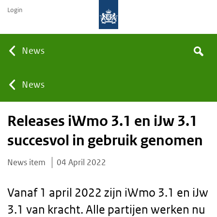
Login
Searc
News
Search
the
site
You
News
Releases iWmo 3.1 en iJw 3.1
are
succesvol in gebruik genomen
here:
News item
04 April 2022
Vanaf 1 april 2022 zijn iWmo 3.1 en iJw
3.1 van kracht. Alle partijen werken nu