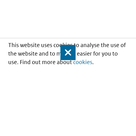
This website uses cookies to analyse the use of
the website and to make it easier for you to
Close
use. Find out more about
cookies
.
Portaal voor iStandaarden in de Zorg en
Ondersteuning