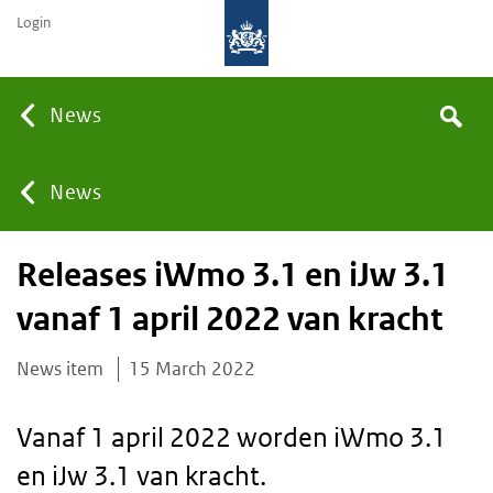
Login
Searc
News
Search
the
site
You
News
Releases iWmo 3.1 en iJw 3.1
are
vanaf 1 april 2022 van kracht
here:
News item
15 March 2022
Vanaf 1 april 2022 worden iWmo 3.1
en iJw 3.1 van kracht.