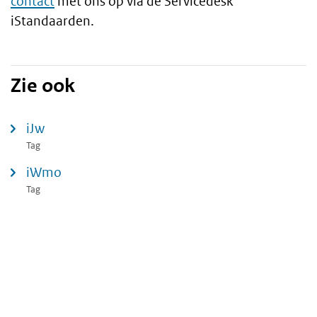
contact
met ons op via de Servicedesk
iStandaarden.
Zie ook
iJw
Tag
iWmo
Tag