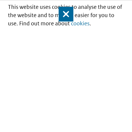
This website uses cookies to analyse the use of
the website and to make it easier for you to
Close
use. Find out more about
cookies
.
Portaal voor iStandaarden in de Zorg en
Ondersteuning
Service
About this site
Contact
Copyright
Nieuwsbrief
Privacy