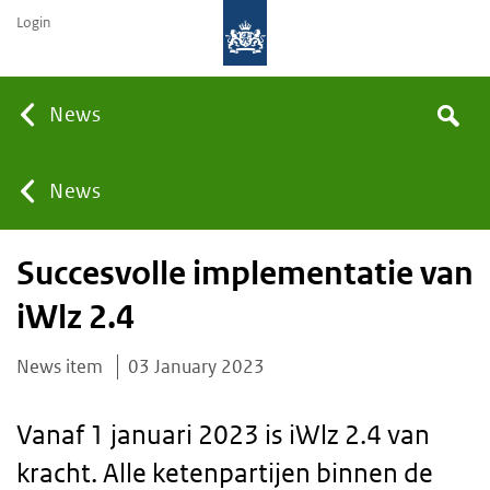
Login
Searc
News
Search
the
site
You
News
Succesvolle implementatie van
are
iWlz 2.4
here:
News item
03 January 2023
Vanaf 1 januari 2023 is iWlz 2.4 van
kracht. Alle ketenpartijen binnen de