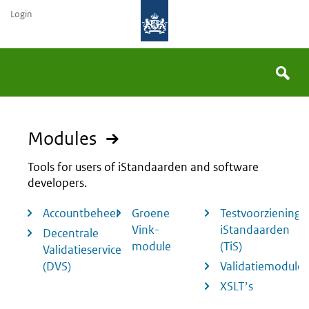
Login
Searc
You
Search
the
site
are
Modules
Tools for users of iStandaarden and software
here:
developers.
Accountbeheer
Groene
Testvoorziening
Vink-
iStandaarden
Decentrale
module
(TiS)
Validatieservice
(DVS)
Validatiemodule
XSLTʼs