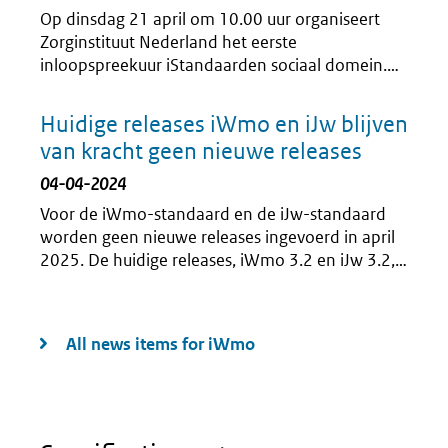
Op dinsdag 21 april om 10.00 uur organiseert
Zorginstituut Nederland het eerste
inloopspreekuur iStandaarden sociaal domein.
En jij bent van harte welkom!
Huidige releases iWmo en iJw blijven
van kracht geen nieuwe releases
04-04-2024
Voor de iWmo-standaard en de iJw-standaard
worden geen nieuwe releases ingevoerd in april
2025. De huidige releases, iWmo 3.2 en iJw 3.2,
blijven van kracht. Ondanks dat met alle partijen
de iWmo- en iJw-releases 2024 (met beoogde
implementatie in 2025) zorgvuldig zijn
All news items for iWmo
voorbereid, heeft de Stuurgroep iStandaarden
sociaal domein het advies afgekeurd en besloten
deze releases niet door te laten voeren.