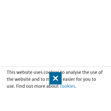
This website uses cookies to analyse the use of
the website and to make it easier for you to
Close
use. Find out more about
cookies
.