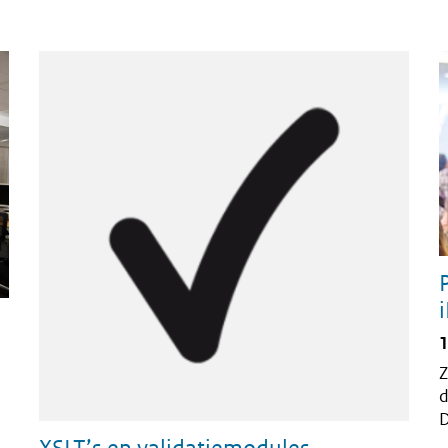
1
Z
d
D
a
XSLT’s en validatiemodules