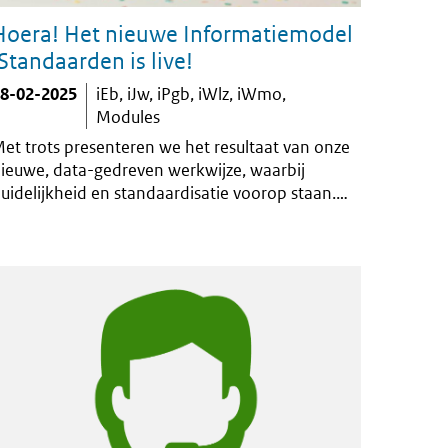
Hoera! Het nieuwe Informatiemodel
iStandaarden is live!
8-02-2025
iEb
iJw
iPgb
iWlz
iWmo
Modules
et trots presenteren we het resultaat van onze
ieuwe, data-gedreven werkwijze, waarbij
uidelijkheid en standaardisatie voorop staan.
ankzij de inzet van frisse tools en nieuwe
anieren van werken hebben we intern meer
ontrole over wat we publiceren en op welke
anier. Hiermee leggen we de basis voor nóg
eer mogelijkheden in de toekomst.