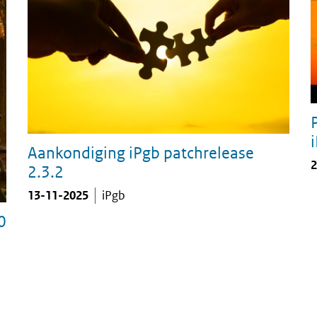
m
Aankondiging iPgb patchrelease
2
2.3.2
13-11-2025
iPgb
0