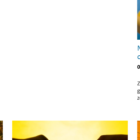
0
Z
g
z
i
D
z
g
i