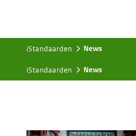
iStandaarden
News
iStandaarden
News
You
are
here: