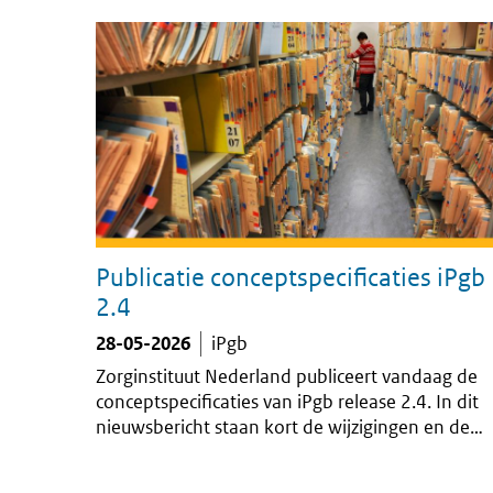
Publicatie conceptspecificaties iPgb
2.4
28-05-2026
iPgb
Zorginstituut Nederland publiceert vandaag de
conceptspecificaties van iPgb release 2.4. In dit
nieuwsbericht staan kort de wijzigingen en de
verdere planning. Ook lees je hoe je bevindinge
op de conceptspecificaties kunt doorgeven.