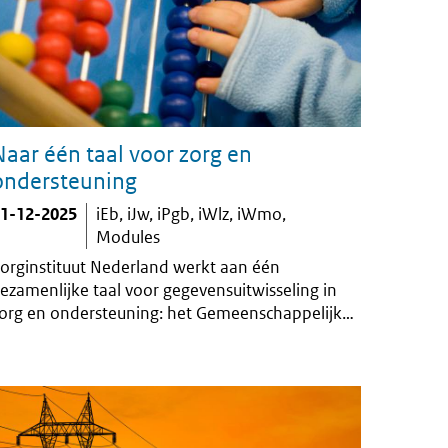
Naar één taal voor zorg en
ondersteuning
1-12-2025
iEb
iJw
iPgb
iWlz
iWmo
Modules
orginstituut Nederland werkt aan één
ezamenlijke taal voor gegevensuitwisseling in
org en ondersteuning: het Gemeenschappelijk
nformatiemodel Zorg en Ondersteuning (GIZO).
it model maakt het mogelijk dat ketenpartijen
oals gemeenten, aanbieders en zorgkantoren
egevens eenduidig vastleggen en delen, zodat
nformatie op termijn bruikbaar wordt voor