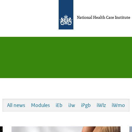
National Health Care Institute
All news
Modules
iEb
iJw
iPgb
iWlz
iWmo