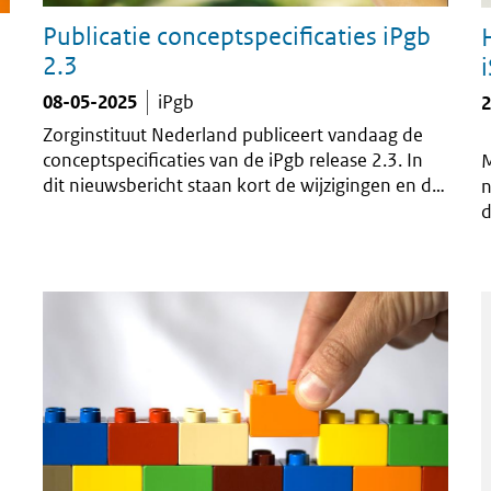
Publicatie conceptspecificaties iPgb
2.3
08-05-2025
iPgb
2
Zorginstituut Nederland publiceert vandaag de
conceptspecificaties van de iPgb release 2.3. In
M
dit nieuwsbericht staan kort de wijzigingen en de
n
verdere planning. Ook lees je hoe je kunt
d
deelnemen aan de reviewsessie en hoe je
D
bevindingen op de conceptspecificaties kunt
m
doorgeven.
c
m
m